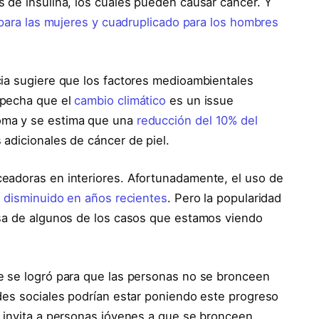
 de insulina, los cuales pueden causar cáncer. Y
 para las mujeres y cuadruplicado para los hombres
cia sugiere que los factores medioambientales
specha que el
cambio climático
es un issue
oma y se estima que una
reducción del 10% del
adicionales de cáncer de piel.
eadoras en interiores. Afortunadamente, el uso de
a
disminuido en años recientes
. Pero la popularidad
sa de algunos de los casos que estamos viendo
e se logró para que las personas no se bronceen
des sociales podrían estar poniendo este progreso
invita a personas jóvenes a que se bronceen