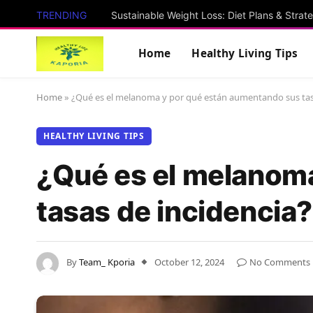
TRENDING
Sustainable Weight Loss: Diet Plans & Strat
Home
Healthy Living Tips
Home
»
¿Qué es el melanoma y por qué están aumentando sus tas
HEALTHY LIVING TIPS
¿Qué es el melanom
tasas de incidencia?
By
Team_ Kporia
October 12, 2024
No Comments