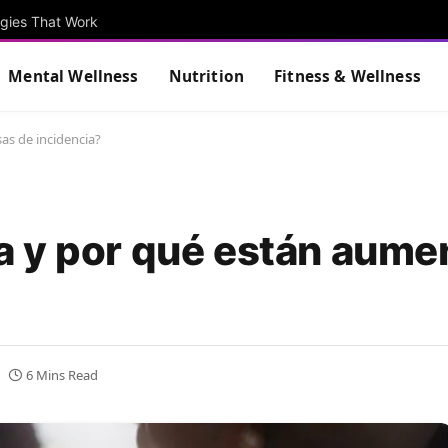
egies That Work
Mental Wellness
Nutrition
Fitness & Wellness
as de incidencia?
a y por qué están aume
6 Mins Read