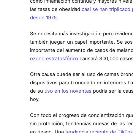
como inflamación continua y mayores niveles
las tasas de obesidad
casi se han triplicado
desde 1975
.
Se necesita más investigación, pero eviden
también juegan un papel importante. Se so
importante del aumento de casos de melan
ozono estratosférico
causará 300,000 casos 
Otra causa puede ser el uso de camas bronc
dispositivos para bronceado en interiores h
de su
uso en los noventas
podría ser la cau
hoy.
Con todo el progreso de concientización qu
sin protección, tendencias nuevas de las re
en riesgo. Una
tendencia reciente de TikTok